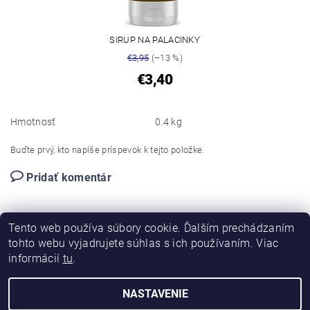
SIRUP NA PALACINKY
€3,95
(–13 %)
€3,40
Hmotnosť
0.4 kg
Buďte prvý, kto napíše príspevok k tejto položke.
Pridať komentár
Tento web používa súbory cookie. Ďalším prechádzaním
tohto webu vyjadrujete súhlas s ich používaním. Viac
informácií
tu
.
NASTAVENIE