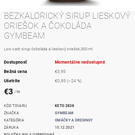
BEZKALORICKÝ SIRUP LIESKOVÝ
ORIEŠOK A ČOKOLÁDA
GYMBEAM
Low carb sirup čokoláda a lieskový oriešok,350 ml
Dostupnosť
Momentálne nedostupné
Bežná cena
€3,95
Ušetríte
€0,95
(–24 %)
€3
/ ks
KÓD TOVARU
KETO 2838
ZNAČKA
GYMBEAM
KATEGÓRIA
OMÁČKY A DRESINGY
ZÁRUKA
15.12.2021
POLOŽKA BOLA VYPREDANÁ...