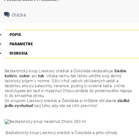
Otázka
POPIS
PARAMETRE
DISKUSIA
Bezkalorický sirup Lieskový oriešok a Čokoláda neobsahuje
žiadne
kalóri
e,
cukor
, ani
tuk
. Vďaka nemu tak ľahko udržíte svoj denný
kalorický príjem v norme. Oživí chuť vašich obľúbených jedál a
dezertov, ako sú palacinky, lievance, puding či ovsená kaša. Určite
neoľutujete ani keď si Hazelnut Choco pridáte do proteínového nápoja
či do smoothie drinku.
So sirupom Lieskový oriešok a Čokoláda si môžete obľúbené
sladké
jedlo vychutnať
bez toho, aby ste sa cítili previnilo!
Bezkalorický sirup Lieskový oriešok a Čokoláda a jeho výhody