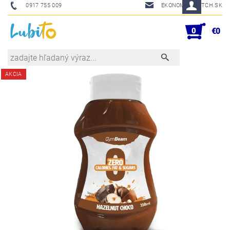
0917 755 009
EKONOM@SKETCH.SK
0
€0
AKCIA