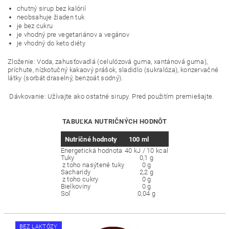
chutný sirup bez kalórií
neobsahuje žiaden tuk
je bez cukru
je vhodný pre vegetariánov a vegánov
je vhodný do keto diéty
Zloženie:
Voda, zahusťovadlá (celulózová guma, xantánová guma),
príchute, nízkotučný kakaový prášok, sladidlo (sukralóza), konzervačné
látky (sorbát draselný, benzoát sodný).
Dávkovanie:
Užívajte ako ostatné sirupy. Pred použitím premiešajte.
TABUĽKA NUTRIČNÝCH HODNÔT
Nutričné hodnoty
100 ml
Energetická hodnota
40 kJ / 10 kcal
Tuky
0,1 g
z toho nasýtené tuky
0 g
Sacharidy
2,2 g
z toho cukry
0 g
Bielkoviny
0 g
Soľ
0,04 g
BEZ LAKTÓZY