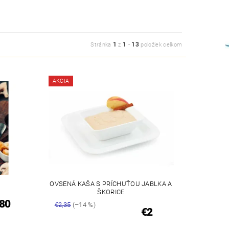
1
1
13
Stránka
z
-
položiek celkom
AKCIA
OVSENÁ KAŠA S PRÍCHUŤOU JABLKA A
ŠKORICE
80
€2,35
(–14 %)
€2