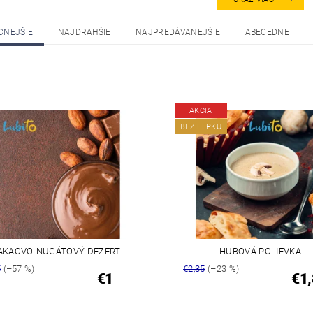
CNEJŠIE
NAJDRAHŠIE
NAJPREDÁVANEJŠIE
ABECEDNE
AKCIA
BEZ LEPKU
AKAOVO-NUGÁTOVÝ DEZERT
HUBOVÁ POLIEVKA
5
(–57 %)
€2,35
(–23 %)
€1
€1,