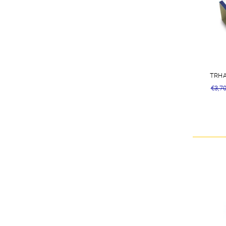
TRHA
€3,7