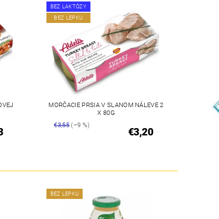
BEZ LAKTÓZY
BEZ LEPKU
OVEJ
MORČACIE PRSIA V SLANOM NÁLEVE 2
X 80G
€3,55
(–9 %)
3
€3,20
BEZ LEPKU