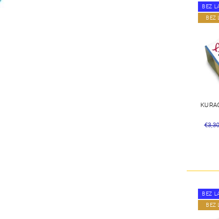
BEZ L
BEZ 
KURAC
€3,3
BEZ L
BEZ 