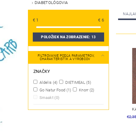
DIABETOLÓGOVIA
NAJLA
€
1
€
6
POLOŽIEK NA ZOBRAZENIE:
13
FILTROVANIE PODĽA PARAMETROV,
CHARAKTERISTÍK A VÝROBCOV
ZNAČKY
Aldelis
(4)
DIETIMEAL
(5)
Go Natur Food
(1)
Knorr
(2)
Smaakt
(0)
K
€2,3