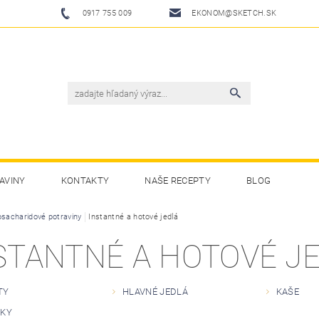
0917 755 009
EKONOM@SKETCH.SK
AVINY
KONTAKTY
NAŠE RECEPTY
BLOG
osacharidové potraviny
Instantné a hotové jedlá
STANTNÉ A HOTOVÉ J
TY
HLAVNÉ JEDLÁ
KAŠE
VKY