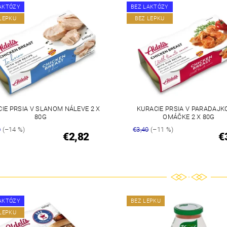
AKTÓZY
BEZ LAKTÓZY
LEPKU
BEZ LEPKU
IE PRSIA V SLANOM NÁLEVE 2 X
KURACIE PRSIA V PARADAJK
80G
OMÁČKE 2 X 80G
0
(–14 %)
€3,40
(–11 %)
€2,82
€
AKTÓZY
BEZ LEPKU
LEPKU