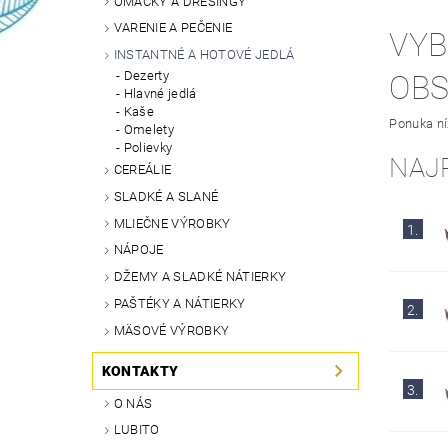
OMÁČKY A DRESINGY
VARENIE A PEČENIE
VYB
INSTANTNÉ A HOTOVÉ JEDLÁ
Dezerty
OB
Hlavné jedlá
Kaše
Ponuka ní
Omelety
Polievky
NAJ
CEREÁLIE
SLADKÉ A SLANÉ
MLIEČNE VÝROBKY
1.
NÁPOJE
DŽEMY A SLADKÉ NÁTIERKY
PAŠTÉKY A NÁTIERKY
2.
MÄSOVÉ VÝROBKY
KONTAKTY
3.
O NÁS
LUBITO