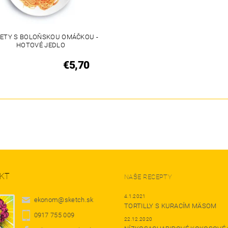
ETY S BOLOŇSKOU OMÁČKOU -
HOTOVÉ JEDLO
€5,70
KT
NAŠE RECEPTY
4.1.2021
ekonom
@
sketch.sk
TORTILLY S KURACÍM MÄSOM
0917 755 009
22.12.2020