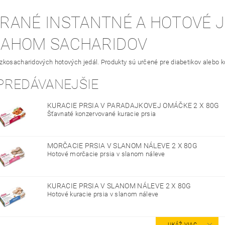
RANÉ INSTANTNÉ A HOTOVÉ J
SAHOM SACHARIDOV
zkosacharidových hotových jedál. Produkty sú určené pre diabetikov alebo
PREDÁVANEJŠIE
KURACIE PRSIA V PARADAJKOVEJ OMÁČKE 2 X 80G
Šťavnaté konzervované kuracie prsia
MORČACIE PRSIA V SLANOM NÁLEVE 2 X 80G
Hotové morčacie prsia v slanom náleve
KURACIE PRSIA V SLANOM NÁLEVE 2 X 80G
Hotové kuracie prsia v slanom náleve
UKÁŽ VIAC