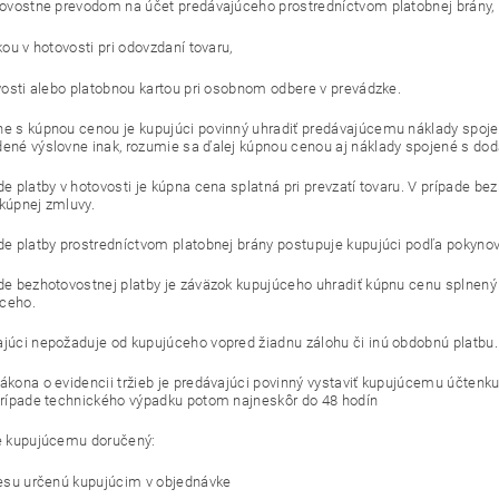
ovostne prevodom na účet predávajúceho prostredníctvom platobnej brány,
ou v hotovosti pri odovzdaní tovaru,
vosti alebo platobnou kartou pri osobnom odbere v prevádzke.
ne s kúpnou cenou je kupujúci povinný uhradiť predávajúcemu náklady spoje
dené výslovne inak, rozumie sa ďalej kúpnou cenou aj náklady spojené s dod
de platby v hotovosti je kúpna cena splatná pri prevzatí tovaru. V prípade be
 kúpnej zmluvy.
ade platby prostredníctvom platobnej brány postupuje kupujúci podľa pokynov
ade bezhotovostnej platby je záväzok kupujúceho uhradiť kúpnu cenu splnený
ceho.
ajúci nepožaduje od kupujúceho vopred žiadnu zálohu či inú obdobnú platbu.
zákona o evidencii tržieb je predávajúci povinný vystaviť kupujúcemu účtenku
 prípade technického výpadku potom najneskôr do 48 hodín
je kupujúcemu doručený:
esu určenú kupujúcim v objednávke