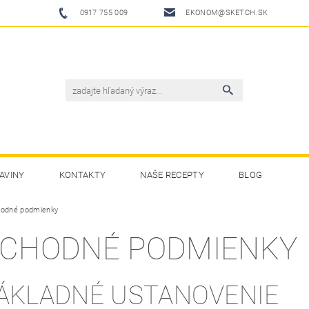
0917 755 009
EKONOM@SKETCH.SK
AVINY
KONTAKTY
NAŠE RECEPTY
BLOG
odné podmienky
CHODNÉ PODMIENKY
ÁKLADNÉ USTANOVENIE