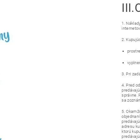
III.
1. Náklad
internetov
2. Kupujú
prostr
vyplne
3. Pri zad
4. Pred o
predávajú
správne. 
sa zozná
5. Okamži
objednaní
predávajú
adresu ku
ktorú kup
predávajú