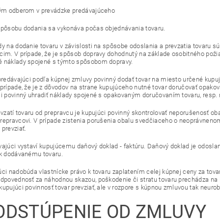
m odberom v prevádzke predávajúceho
spôsobu dodania sa vykonáva počas objednávania tovaru.
dy na dodanie tovaru v závislosti na spôsobe odoslania a prevzatia tovaru 
cim. V prípade, že je spôsob dopravy dohodnutý na základe osobitného požia
 náklady spojené s týmto spôsobom dopravy.
 predávajúci podľa kúpnej zmluvy povinný dodať tovar na miesto určené kupujú
 prípade, že je z dôvodov na strane kupujúceho nutné tovar doručovať opak
ci povinný uhradiť náklady spojené s opakovaným doručovaním tovaru, resp
revzatí tovaru od prepravcu je kupujúci povinný skontrolovať neporušenosť o
repravcovi. V prípade zistenia porušenia obalu svedčiaceho o neoprávnenom
 prevziať.
vajúci vystaví kupujúcemu daňový doklad - faktúru. Daňový doklad je odosla
 k dodávanému tovaru.
úci nadobúda vlastnícke právo k tovaru zaplatením celej kúpnej ceny za tova
odpovednosť za náhodnou skazou, poškodenie či stratu tovaru prechádza n
kupujúci povinnosť tovar prevziať, ale v rozpore s kúpnou zmluvou tak neurobi
ODSTÚPENIE OD ZMLUVY