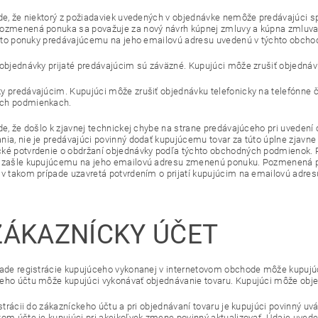
ade, že niektorý z požiadaviek uvedených v objednávke nemôže predávajúci 
ozmenená ponuka sa považuje za nový návrh kúpnej zmluvy a kúpna zmluva 
tejto ponuky predávajúcemu na jeho emailovú adresu uvedenú v týchto obc
 objednávky prijaté predávajúcim sú záväzné. Kupujúci môže zrušiť objednáv
y predávajúcim. Kupujúci môže zrušiť objednávku telefonicky na telefónne 
ch podmienkach.
ade, že došlo k zjavnej technickej chybe na strane predávajúceho pri uvedení
nia, nie je predávajúci povinný dodať kupujúcemu tovar za túto úplne zjavn
ké potvrdenie o obdržaní objednávky podľa týchto obchodných podmienok. 
 zašle kupujúcemu na jeho emailovú adresu zmenenú ponuku. Pozmenená po
 v takom prípade uzavretá potvrdením o prijatí kupujúcim na emailovú adre
ZÁKAZNÍCKY ÚČET
lade registrácie kupujúceho vykonanej v internetovom obchode môže kupujúc
eho účtu môže kupujúci vykonávať objednávanie tovaru. Kupujúci môže objedn
gistrácii do zákazníckeho účtu a pri objednávaní tovaru je kupujúci povinný u
kom účte je kupujúci pri akejkoľvek zmene povinný aktualizovať. Údaje uved