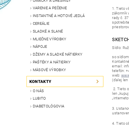
OMÁČKY A DRESINGY
VARENIE A PEČENIE
1. Tieto 
zákonník 
INSTANTNÉ A HOTOVÉ JEDLÁ
rady č. 3
spotrebit
CEREÁLIE
priestoro
SLADKÉ A SLANÉ
MLIEČNE VÝROBKY
SKETCH
NÁPOJE
Sídlo: Ru
DŽEMY A SLADKÉ NÁTIERKY
so sídlom
Kontaktné
PAŠTÉKY A NÁTIERKY
email: in
MÄSOVÉ VÝROBKY
telefón: 
web:
www.
(ďalej len
KONTAKTY
2. Tieto 
O NÁS
len „kupu
„internet
LUBITO
DIABETOLÓGOVIA
3. Ustano
ustanove
4. Tieto 