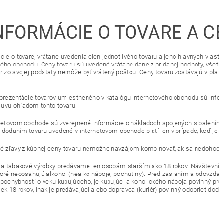
NFORMÁCIE O TOVARE A 
cie o tovare, vrátane uvedenia cien jednotlivého tovaru a jeho hlavných vlas
vého obchodu. Ceny tovaru sú uvedené vrátane dane z pridanej hodnoty, všetk
ar zo svojej podstaty nemôže byť vrátený poštou. Ceny tovaru zostávajú v pl
 prezentácie tovarov umiestneného v katalógu internetového obchodu sú info
uvu ohľadom tohto tovaru.
rnetovom obchode sú zverejnené informácie o nákladoch spojených s balení
 dodaním tovaru uvedené v internetovom obchode platí len v prípade, keď je
né zľavy z kúpnej ceny tovaru nemožno navzájom kombinovať, ak sa nedohod
l a tabakové výrobky predávame len osobám starším ako 18 rokov. Návštevník
toré neobsahujú alkohol (nealko nápoje, pochutiny). Pred zaslaním a odovzda
 pochybností o veku kupujúceho, je kupujúci alkoholického nápoja povinný pr
ek 18 rokov, inak je predávajúci alebo dopravca (kuriér) povinný odoprieť dod