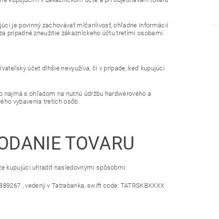
ci je povinný zachovávať mlčanlivosť, ohľadne informácií
za prípadné zneužitie zákazníckeho účtu tretími osobami.
ívateľský účet dlhšie nevyužíva, či v prípade, keď kupujúci
a to najmä s ohľadom na nutnú údržbu hardwérového a
ého vybavenia tretích osôb.
ODANIE TOVARU
že kupujúci uhradiť nasledovnými spôsobmi:
89267 , vedený v Tatrabanka, swift code: TATRSKBXXXX