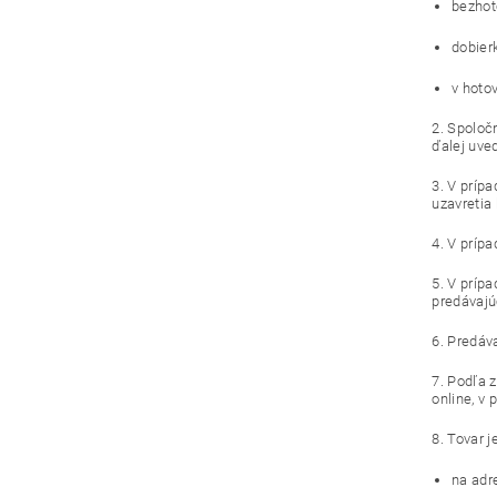
bezhot
dobierk
v hoto
2. Spoloč
ďalej uve
3. V prípa
uzavretia
4. V príp
5. V príp
predávajú
6. Predáv
7. Podľa 
online, v
8. Tovar 
na adr