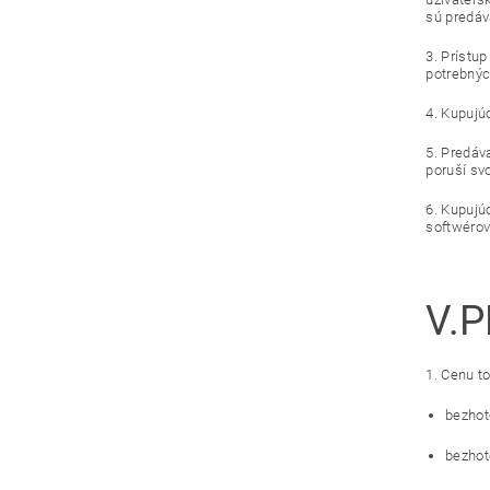
sú predáv
3. Prístu
potrebnýc
4. Kupujú
5. Predáva
poruší sv
6. Kupujú
softwérov
V.
P
1. Cenu t
bezhot
bezhot