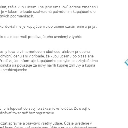
splniť, zašle kupujúcemu na jeho emailovú adresu zmenenú
je v takom prípade uzatvorená potvrdením kupujúceho o
hodných podmienkach.
ku, dokiaľ nie je kupujúcemu doručené oznámenie o prijatí
číslo alebo email predávajúceho uvedený v týchto
 ceny tovaru v internetovom obchode, alebo v priebehu
e chybnú cenu ani v prípade, že kupujúcemu bolo zaslané
Predávajúci informuje kupujúceho o chybe bez zbytočného
nuka sa považuje za nový návrh kúpnej zmluvy a kúpna
su predávajúceho.
i pristupovať do svojho zákazníckeho účtu. Zo svojho
ávať tovar tiež bez registrácie.
vádzať správne a pravdivo všetky údaje. Údaje uvedené v
ené kupujúcim v zákazníckom účte a pri objednávaní tovaru