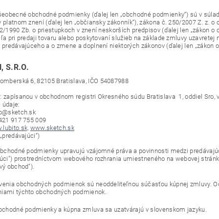
všeobecné obchodné podmienky (ďalej len „obchodné podmienky“) sú v súla
v platnom znení (ďalej len „občiansky zákonník“), zákona č. 250/2007 Z. z. 
72/1990 Zb. o priestupkoch v znení neskorších predpisov (ďalej len „zákon o 
eľa pri predaji tovaru alebo poskytovaní služieb na základe zmluvy uzavrete
v predávajúceho a o zmene a doplnení niektorých zákonov (ďalej len „zákon o 
, S.R.O.
žomberská 6, 82105 Bratislava, IČO
54087988
: zapísanou v obchodnom registri Okresného súdu Bratislava 1, oddiel Sro, v
 údaje:
fo@sketch.sk
+421 917 755 009
lubito.sk,
www.sketch.sk
 „predávajúci“)
obchodné podmienky upravujú vzájomné práva a povinnosti medzi predávajúc
júci") prostredníctvom webového rozhrania umiestneného na webovej stránke
ový obchod").
venia obchodných podmienok sú neoddeliteľnou súčasťou kúpnej zmluvy. Od
niami týchto obchodných podmienok.
obchodné podmienky a kúpna zmluva sa uzatvárajú v slovenskom jazyku.