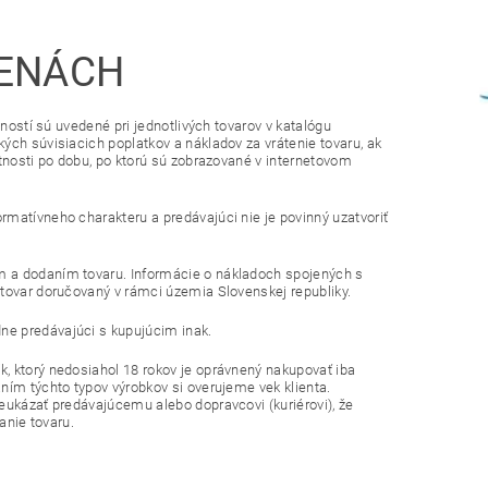
CENÁCH
tností sú uvedené pri jednotlivých tovarov v katalógu
ých súvisiacich poplatkov a nákladov za vrátenie tovaru, ak
atnosti po dobu, po ktorú sú zobrazované v internetovom
rmatívneho charakteru a predávajúci nie je povinný uzatvoriť
m a dodaním tovaru. Informácie o nákladoch spojených s
 tovar doručovaný v rámci územia Slovenskej republiky.
ne predávajúci s kupujúcim inak.
, ktorý nedosiahol 18 rokov je oprávnený nakupovať iba
ním týchto typov výrobkov si overujeme vek klienta.
eukázať predávajúcemu alebo dopravcovi (kuriérovi), že
anie tovaru.