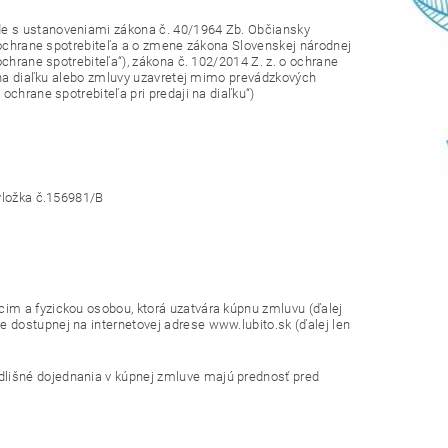
de s ustanoveniami zákona č. 40/1964 Zb. Občiansky
o ochrane spotrebiteľa a o zmene zákona Slovenskej národnej
ochrane spotrebiteľa“), zákona č. 102/2014 Z. z. o ochrane
j na diaľku alebo zmluvy uzavretej mimo prevádzkových
ochrane spotrebiteľa pri predaji na diaľku“)
ložka č.
156981/B
im a fyzickou osobou, ktorá uzatvára kúpnu zmluvu (ďalej
 dostupnej na internetovej adrese www.lubito.sk (ďalej len
lišné dojednania v kúpnej zmluve majú prednosť pred