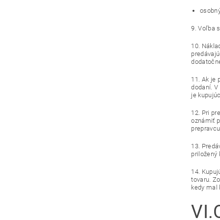
osobný
9. Voľba 
10. Nákla
predávajú
dodatočné
11. Ak je
dodaní. V
je kupujú
12. Pri p
oznámiť p
prepravcu
13. Predá
priložený
14. Kupuj
tovaru. Z
kedy mal 
VI.