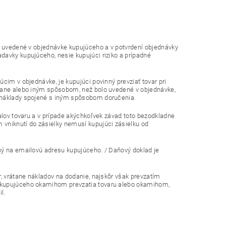
sú uvedené v objednávke kupujúceho a v potvrdení objednávky
davky kupujúceho, nesie kupujúci riziko a prípadné
cim v objednávke, je kupujúci povinný prevziať tovar pri
ovane alebo iným spôsobom, než bolo uvedené v objednávke,
. náklady spojené s iným spôsobom doručenia.
balov tovaru a v prípade akýchkoľvek závad toto bezodkladne
 vniknutí do zásielky nemusí kupujúci zásielku od
ný na emailovú adresu kupujúceho. / Daňový doklad je
r, vrátane nákladov na dodanie, najskôr však prevzatím
a kupujúceho okamihom prevzatia tovaru alebo okamihom,
l.