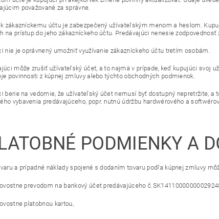
ajúcim považované za správne.
p k zákazníckemu účtu je zabezpečený užívateľským menom a heslom. Kupujú
h na prístup do jeho zákazníckeho účtu. Predávajúci nenesie zodpovednosť 
ci nie je oprávnený umožniť využívanie zákazníckeho účtu tretím osobám.
júci môže zrušiť užívateľský účet, a to najmä v prípade, keď kupujúci svoj už
oje povinnosti z kúpnej zmluvy alebo týchto obchodných podmienok.
ci berie na vedomie, že užívateľský účet nemusí byť dostupný nepretržite, 
ého vybavenia predávajúceho, popr. nutnú údržbu hardwérového a softwérov
LATOBNÉ PODMIENKY A D
ovaru a prípadné náklady spojené s dodaním tovaru podľa kúpnej zmluvy mô
ovostne prevodom na bankový účet predávajúceho č.SK14110000000029248
ovostne platobnou kartou,