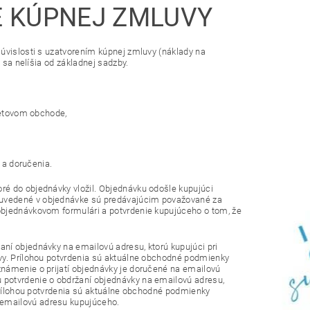
E KÚPNEJ ZMLUVY
súvislosti s uzatvorením kúpnej zmluvy (náklady na
 sa nelíšia od základnej sadzby.
netovom obchode,
 a doručenia.
ré do objednávky vložil. Objednávku odošle kupujúci
 uvedené v objednávke sú predávajúcim považované za
objednávkovom formulári a potvrdenie kupujúceho o tom, že
ní objednávky na emailovú adresu, ktorú kupujúci pri
uvy. Prílohou potvrdenia sú aktuálne obchodné podmienky
známenie o prijatí objednávky je doručené na emailovú
 potvrdenie o obdržaní objednávky na emailovú adresu,
 Prílohou potvrdenia sú aktuálne obchodné podmienky
 emailovú adresu kupujúceho.