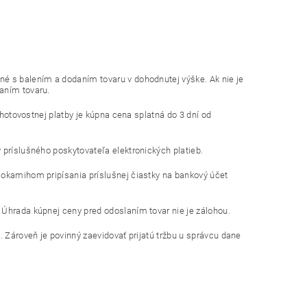
né s balením a dodaním tovaru v dohodnutej výške. Ak nie je
aním tovaru.
zhotovostnej platby je kúpna cena splatná do 3 dní od
 príslušného poskytovateľa elektronických platieb.
 okamihom pripísania príslušnej čiastky na bankový účet
 Úhrada kúpnej ceny pred odoslaním tovar nie je zálohou.
. Zároveň je povinný zaevidovať prijatú tržbu u správcu dane