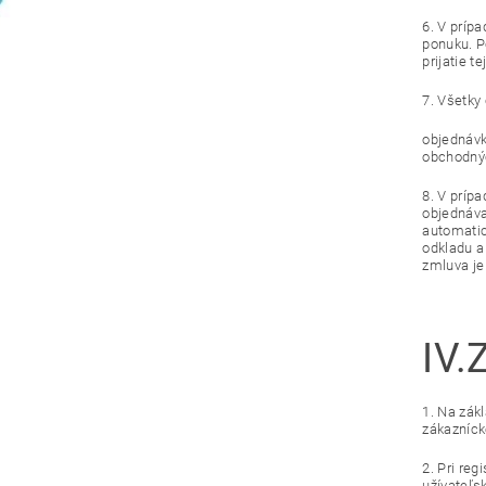
6. V príp
ponuku. P
prijatie 
7. Všetky
objednávk
obchodný
8. V príp
objednáva
automatic
odkladu a
zmluva je
IV.
1. Na zák
zákazníck
2. Pri re
užívateľs