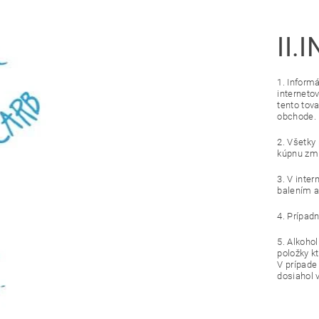
II.
I
1. Informá
interneto
tento tov
obchode.
2. Všetky
kúpnu zml
3. V inte
balením a
4. Prípad
5. Alkoho
položky k
V prípade
dosiahol v