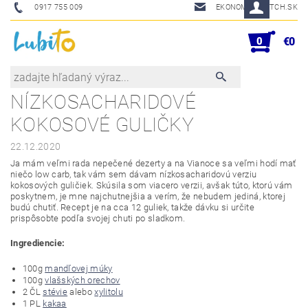
0917 755 009
EKONOM@SKETCH.SK
0
€0
NÍZKOSACHARIDOVÉ
KOKOSOVÉ GULIČKY
22.12.2020
Ja mám veľmi rada nepečené dezerty a na Vianoce sa veľmi hodí mať
niečo low carb, tak vám sem dávam nízkosacharidovú verziu
kokosových guličiek. Skúsila som viacero verzii, avšak túto, ktorú vám
poskytnem, je mne najchutnejšia a verím, že nebudem jediná, ktorej
budú chutiť. Recept je na cca 12 guliek, takže dávku si určite
prispôsobte podľa svojej chuti po sladkom.
Ingrediencie:
100g
mandľovej múky
100g
vlašských orechov
2 ČL
stévie
alebo
xylitolu
1 PL
kakaa