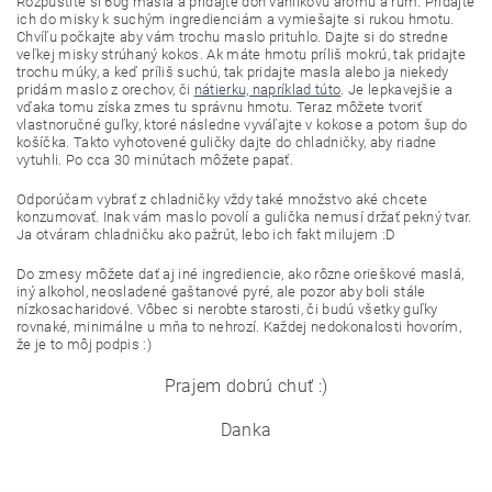
Rozpustite si 60g masla a pridajte doň vanilkovú arómu a rum. Pridajte
ich do misky k suchým ingredienciám a vymiešajte si rukou hmotu.
Chvíľu počkajte aby vám trochu maslo prituhlo. Dajte si do stredne
veľkej misky strúhaný kokos. Ak máte hmotu príliš mokrú, tak pridajte
trochu múky, a keď príliš suchú, tak pridajte masla alebo ja niekedy
pridám maslo z orechov, či
nátierku, napríklad túto
. Je lepkavejšie a
vďaka tomu získa zmes tu správnu hmotu. Teraz môžete tvoriť
vlastnoručné guľky, ktoré následne vyváľajte v kokose a potom šup do
košíčka. Takto vyhotovené guličky dajte do chladničky, aby riadne
vytuhli. Po cca 30 minútach môžete papať.
Odporúčam vybrať z chladničky vždy také množstvo aké chcete
konzumovať. Inak vám maslo povolí a gulička nemusí držať pekný tvar.
Ja otváram chladničku ako pažrút, lebo ich fakt milujem :D
Do zmesy môžete dať aj iné ingrediencie, ako rôzne orieškové maslá,
iný alkohol, neosladené gaštanové pyré, ale pozor aby boli stále
nízkosacharidové. Vôbec si nerobte starosti, či budú všetky guľky
rovnaké, minimálne u mňa to nehrozí. Každej nedokonalosti hovorím,
že je to môj podpis :)
Prajem dobrú chuť :)
Danka