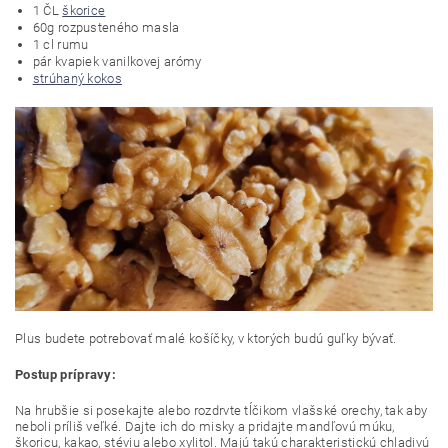
1 ČL
škorice
60g rozpusteného masla
1 cl rumu
pár kvapiek vanilkovej arómy
strúhaný kokos
Plus budete potrebovať malé košíčky, v ktorých budú guľky bývať.
Postup prípravy:
Na hrubšie si posekajte alebo rozdrvte tĺčikom vlašské orechy, tak aby
neboli príliš veľké. Dajte ich do misky a pridajte mandľovú múku,
škoricu, kakao, stéviu alebo xylitol. Majú takú charakteristickú chladivú