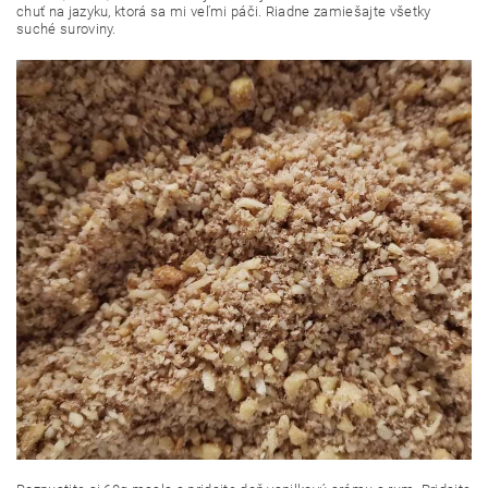
chuť na jazyku, ktorá sa mi veľmi páči. Riadne zamiešajte všetky
suché suroviny.