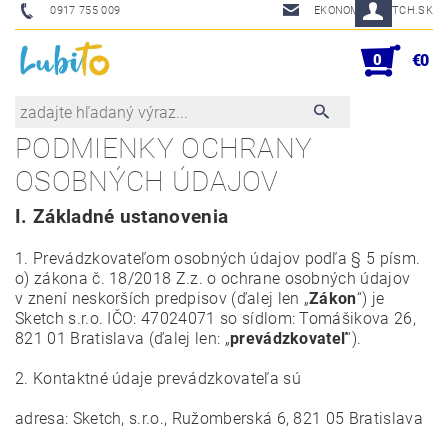
0917 755 009
EKONOM@SKETCH.SK
0
€0
PODMIENKY OCHRANY
OSOBNÝCH ÚDAJOV
I.
Základné ustanovenia
1. Prevádzkovateľom osobných údajov podľa § 5 písm.
o) zákona č. 18/2018 Z.z. o ochrane osobných údajov
v znení neskorších predpisov (ďalej len „
Zákon
“) je
Sketch s.r.o. IČO: 47024071 so sídlom: Tomášikova 26,
821 01 Bratislava (ďalej len: „
prevádzkovateľ
“).
2. Kontaktné údaje prevádzkovateľa sú
adresa: Sketch, s.r.o., Ružomberská 6, 821 05 Bratislava