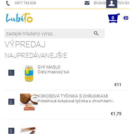
0917 755 009
EKONOM@SKETCH.SK
0
€0
VÝPREDAJ
NAJPREDÁVANEJŠIE
GHÍ MASLO
Čistý maslový tuk
1.
€11
KOKOSOVÁ TYČINKA S CHRUMKAMI
Proteínová kokosová tyčinka s chrumkami.
2.
€1,75
3.