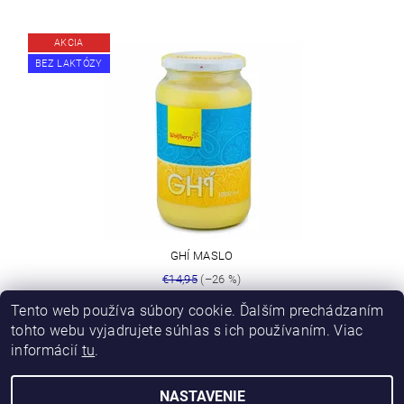
AKCIA
BEZ LAKTÓZY
GHÍ MASLO
€14,95
(–26 %)
€11
Tento web používa súbory cookie. Ďalším prechádzaním
tohto webu vyjadrujete súhlas s ich používaním. Viac
informácií
tu
.
NASTAVENIE