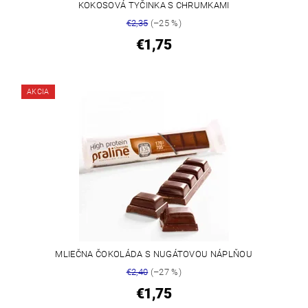
KOKOSOVÁ TYČINKA S CHRUMKAMI
€2,35
(–25 %)
€1,75
AKCIA
MLIEČNA ČOKOLÁDA S NUGÁTOVOU NÁPLŇOU
€2,40
(–27 %)
€1,75