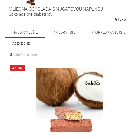
MLIEČNA ČOKOLÁDA S NUGÁTOVOU NÁPLŇOU
Čokoláda pre diabetikov
€1,75
NAJLACNEJŠIE
NAJDRAHŠIE
NAJPREDÁVANEJŠIE
ABECEDNE
3
položiek celkom
AKCIA