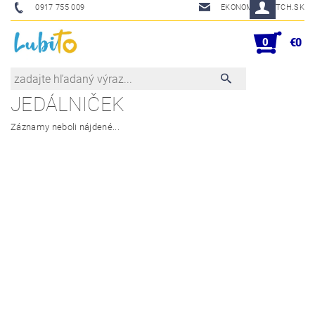
0917 755 009
EKONOM@SKETCH.SK
0
€0
JEDÁLNIČEK
Záznamy neboli nájdené...