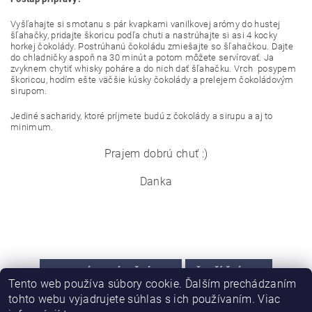
Vyšľahajte si smotanu s pár kvapkami vanilkovej arómy do hustej
šľahačky, pridajte škoricu podľa chuti a nastrúhajte si asi 4 kocky
horkej čokolády. Postrúhanú čokoládu zmiešajte so šľahačkou. Dajte
do chladničky aspoň na 30 minút a potom môžete servírovať. Ja
zvyknem chytiť whisky poháre a do nich dať šľahačku. Vrch posypem
škoricou, hodím ešte väčšie kúsky čokolády a prelejem čokoládovým
sirupom.
Jediné sacharidy, ktoré príjmete budú z čokolády a sirupu a aj to
minimum.
Prajem dobrú chuť :)
Danka
PREDCHÁDZAJÚCI ČLÁNOK
ĎALŠÍ ČLÁNOK
Tento web používa súbory cookie. Ďalším prechádzaním
tohto webu vyjadrujete súhlas s ich používaním. Viac