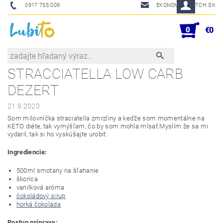
0917 755 009
EKONOM@SKETCH.SK
0
€0
STRACCIATELLA LOW CARB
DEZERT
21.9.2020
Som milovníčka straciatella zmrzliny a keďže som momentálne na
KETO diéte, tak vymýšľam, čo by som mohla mlsať.Myslím že sa mi
vydaril, tak si ho vyskúšajte urobiť.
Ingrediencie:
500ml smotany na šľahanie
škorica
vanilková aróma
čokoládový sirup
horká čokoláda
Postup prípravy: