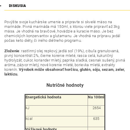
DISKUSIA
Povýšte svoje kuchárske umenie a pripravte si skvelé mäso na
marináde. Pivná marináda má 150ml, s ktorou viete pripraviť až 3kg
mäsa. Je vhodná na bravčové, hovädzie a kuracie mäso. Je bez
chemických konzervantov a glutamanu. Je vhodná na prípravu jedál
počas keto diéty, či iného diétneho programu.
Zloženie
: rastlinný olej repkový, jedlá soľ (19%), cibuľa granulovaná,
pivný koncentrát 2%, čierne korenie mleté, rasca celá, kukuričný
hydrolyzát, cukor, koriander mletý, paprika sladká, cesnak sušený, pivná
aróma, zázvor mletý, nové korenie mleté, borievka mletá, extrakty
korenín.
Výrobok môže obsahovať horčicu, glutén, sóju, sezam, zeler,
laktózu.
Nutričné hodnoty
Energetická hodnota
Na 100ml
kJ
2654
kcal
635
Výživové hodnoty