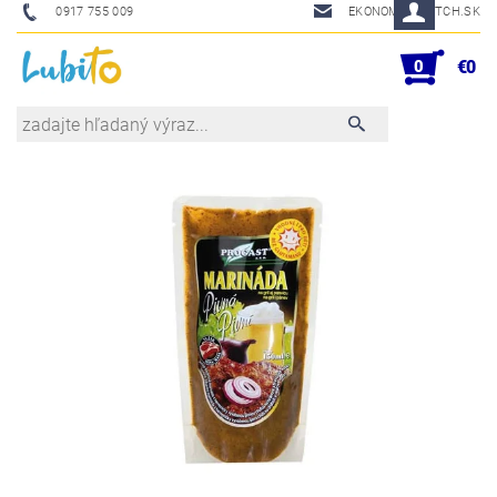
0917 755 009
EKONOM@SKETCH.SK
0
€0