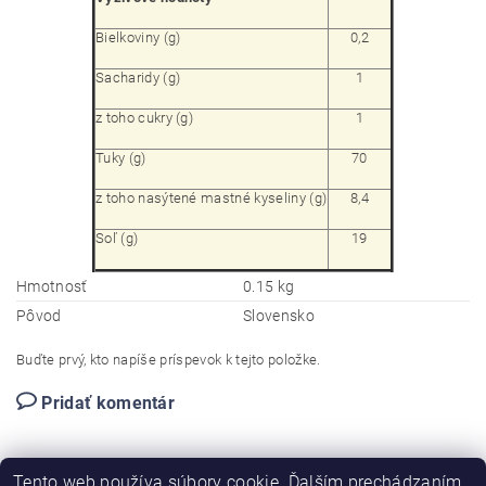
Bielkoviny (g)
0,2
Sacharidy (g)
1
z toho cukry (g)
1
Tuky (g)
70
z toho nasýtené mastné kyseliny (g)
8,4
Soľ (g)
19
Hmotnosť
0.15 kg
Pôvod
Slovensko
Buďte prvý, kto napíše príspevok k tejto položke.
Pridať komentár
Tento web používa súbory cookie. Ďalším prechádzaním