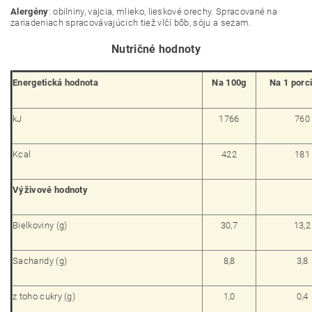
Alergény
: obilniny, vajcia, mlieko, lieskové orechy. Spracované na
zariadeniach spracovávajúcich tiež vlčí bôb, sóju a sezam.
Nutričné hodnoty
Energetická hodnota
Na 100g
Na 1 porc
kJ
1766
760
Kcal
422
181
Výživové hodnoty
Bielkoviny (g)
30,7
13,2
Sacharidy (g)
8,8
3,8
z toho cukry (g)
1,0
0,4