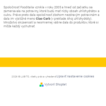
Spoločnosť Fooditalia vznikla v roku 2005 a hneď od začiatku sa
zameriavala na potraviny, ktoré budú mať nízky obsah uhľohydrátov a
cukru. Práve preto dala spoločnosť zbohom nezdravým potravinám a
dala im výstižné meno
Ciao Carb
(v preklade Ahoj uhľohydráty).
Množstvo skúseností a nesmiernej vášne dala do produktov, ktoré si
môže každý vychutnať.
Upraviť nastavenie cookies
2026 © LUBITO, všetky práva vyhradené
Vytvoril Shoptet