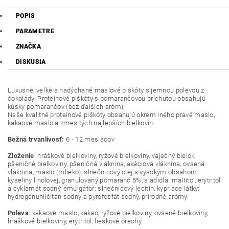
POPIS
PARAMETRE
ZNAČKA
DISKUSIA
Luxusné, veľké a nadýchané maslové piškóty s jemnou polevou z
čokolády. Proteínové piškóty s pomarančovou príchuťou obsahujú
kúsky pomarančov (bez ďalších aróm).
Naše kvalitné proteínové piškóty obsahujú okrem iného pravé maslo,
kakaové maslo a zmes tých najlepších bielkovín.
Bežná trvanlivosť:
6 - 12 mesiacov
Zloženie
: hráškové bielkoviny, ryžové bielkoviny, vaječný bielok,
pšeničné bielkoviny, pšeničná vláknina, akáciová vláknina, ovsená
vláknina, maslo (mlieko), slnečnicový olej s vysokým obsahom
kyseliny linolovej, granulovaný pomaranč 5%, sladidlá: maltitol, erytritol
a cyklamát sodný, emulgátor: slnečnicový lecitín, kypriace látky:
hydrogénuhličitan sodný a pyrofosfát sodný, prírodné arómy.
Poleva
: kakaové maslo, kakao, ryžové bielkoviny, ovsené bielkoviny,
hráškové bielkoviny, erytritol, lieskové orechy.