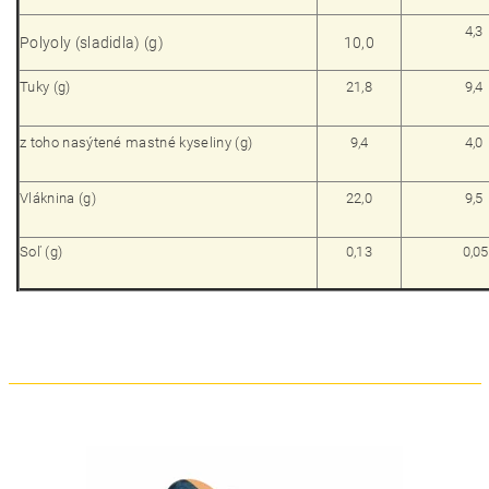
4,3
Polyoly (sladidla) (g)
10,0
Tuky (g)
21,8
9,4
z toho nasýtené mastné kyseliny (g)
9,4
4,0
Vláknina (g)
22,0
9,5
Soľ (g)
0,13
0,05