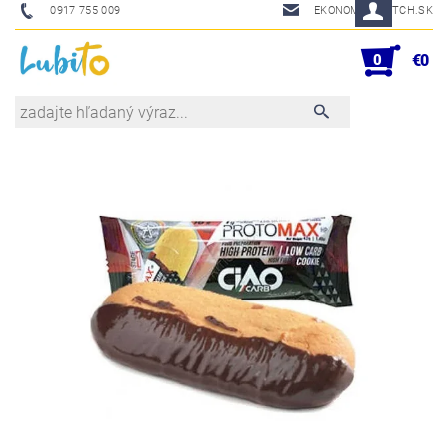
0917 755 009
EKONOM@SKETCH.SK
0
€0