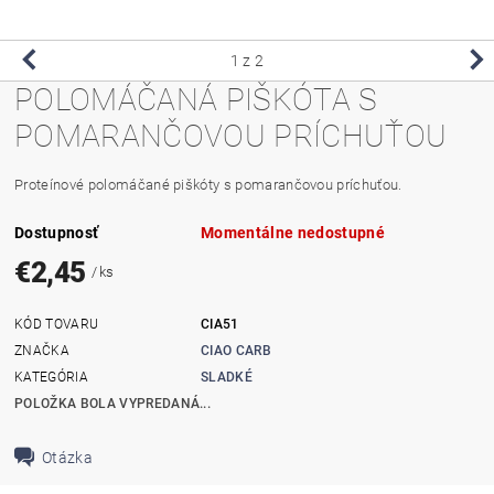
1
z 2
POLOMÁČANÁ PIŠKÓTA S
POMARANČOVOU PRÍCHUŤOU
Proteínové
polomáčané
piškóty
s
pomarančovou
príchuťou
.
Dostupnosť
Momentálne nedostupné
€2,45
/ ks
KÓD TOVARU
CIA51
ZNAČKA
CIAO CARB
KATEGÓRIA
SLADKÉ
POLOŽKA BOLA VYPREDANÁ...
Otázka