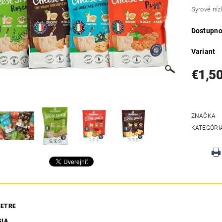
Syrové níz
Dostupno
Variant
€1,5
ZNAČKA
KATEGÓRI
ETRE
SIA