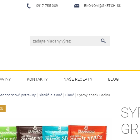
0917 755 009
EKONOM@SKETCH.SK
AVINY
KONTAKTY
NAŠE RECEPTY
BLOG
osacharidové potraviny
Sladké a slané
Slané
Syrový snack Groksi
SY
KU
GR