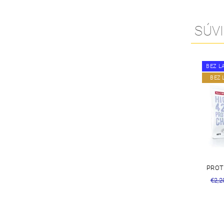
SÚVI
BEZ L
BEZ 
PROT
€2,2