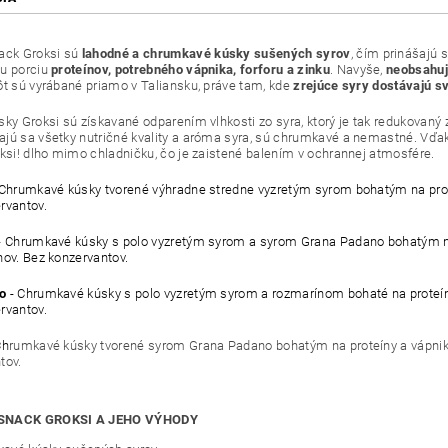
ack Groksi sú
lahodné a chrumkavé kúsky sušených syrov
, čím prinášajú 
u porciu
proteínov, potrebného vápnika, forforu a zinku
. Navyše,
neobsahuj
ôt sú vyrábané priamo v Taliansku, práve tam, kde
zrejúce syry dostávajú sv
sky Groksi sú získavané odparením vlhkosti zo syra, ktorý je tak redukovaný 
jú sa všetky nutričné kvality a aróma syra, sú chrumkavé a nemastné. Vďaka n
oksi! dlho mimo chladničku, čo je zaistené balením v ochrannej atmosfére.
Chrumkavé kúsky tvorené výhradne stredne vyzretým syrom bohatým na proteí
rvantov.
- Chrumkavé kúsky s polo vyzretým syrom a syrom Grana Padano bohatým na p
nov. Bez konzervantov.
o
- Chrumkavé kúsky s polo vyzretým syrom a rozmarínom bohaté na proteíny 
rvantov.
Ch
rumkavé kúsky tvorené syrom Grana Padano bohatým na proteíny a vápnik, 
tov.
SNACK GROKSI A JEHO VÝHODY