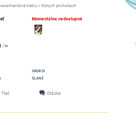
kosacharidové krekry v rôznych príchutiach
sť
Momentálne nedostupné
0
/ ks
GROKSI
A
SLANÉ
Tlač
Otázka