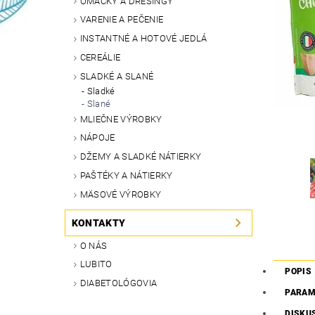
OMÁČKY A DRESINGY
VARENIE A PEČENIE
INSTANTNÉ A HOTOVÉ JEDLÁ
CEREÁLIE
SLADKÉ A SLANÉ
Sladké
Slané
MLIEČNE VÝROBKY
NÁPOJE
DŽEMY A SLADKÉ NÁTIERKY
PAŠTÉKY A NÁTIERKY
MÄSOVÉ VÝROBKY
KONTAKTY
O NÁS
LUBITO
POPIS
DIABETOLÓGOVIA
PARAM
DISKU