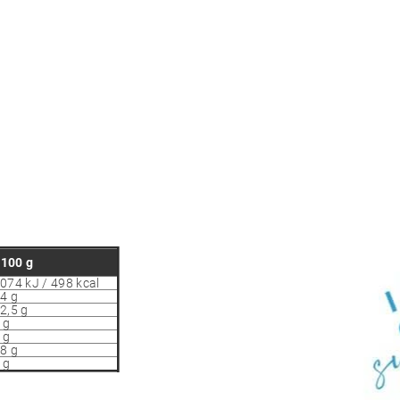
100 g
074 kJ / 498 kcal
4 g
2,5 g
 g
 g
8 g
 g