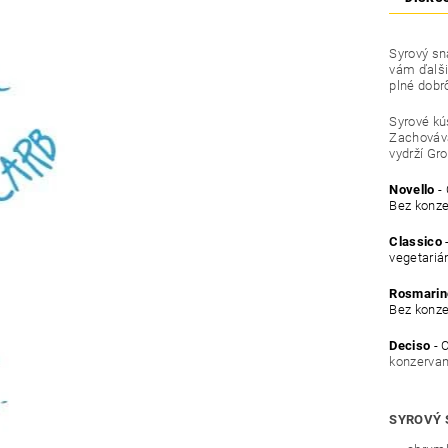
Syrový sn
vám ďalši
plné dobr
Syrové kú
Zachováva
vydrží Gr
Novello
- 
Bez konze
Classico
vegetariá
Rosmarin
Bez konze
Deciso
- 
konzervan
SYROVÝ 