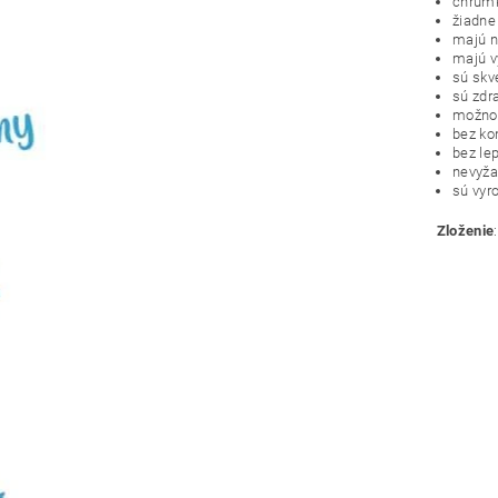
chrumk
žiadne 
majú n
majú v
sú skv
sú zdr
možno 
bez ko
bez lep
nevyža
sú vyr
Zloženie