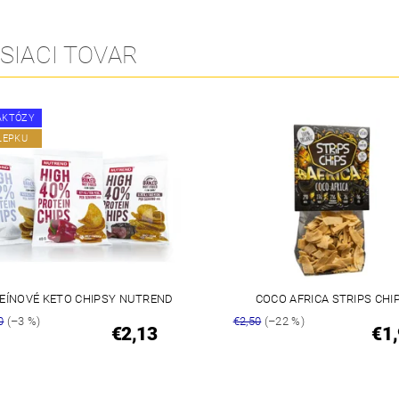
SIACI TOVAR
AKTÓZY
LEPKU
EÍNOVÉ KETO CHIPSY NUTREND
COCO AFRICA STRIPS CHI
0
(–3 %)
€2,50
(–22 %)
€2,13
€1