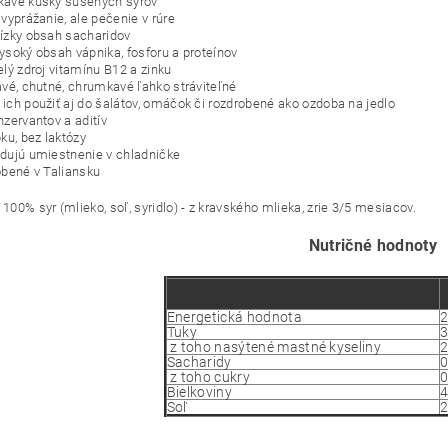
avé kúsky sušených syrov
vyprážanie, ale pečenie v rúre
ízky obsah sacharidov
ysoký obsah vápnika, fosforu a proteínov
elý zdroj vitamínu B12 a zinku
avé, chutné, chrumkavé ľahko stráviteľné
ich použiť aj do šalátov, omáčok či rozdrobené ako ozdoba na jedlo
nzervantov a aditív
ku, bez laktózy
dujú umiestnenie v chladničke
obené v Taliansku
: 100% syr (mlieko, soľ, syridlo) - z kravského mlieka, zrie 3/5 mesiacov.
Nutričné hodnoty
Energetická hodnota
2
Tuky
3
z toho nasýtené mastné kyseliny
2
Sacharidy
0
z toho cukry
0
Bielkoviny
4
Soľ
2