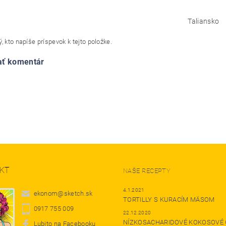
Taliansko
, kto napíše príspevok k tejto položke.
ať komentár
KT
NAŠE RECEPTY
4.1.2021
ekonom
@
sketch.sk
TORTILLY S KURACÍM MÄSOM
0917 755 009
22.12.2020
NÍZKOSACHARIDOVÉ KOKOSOVÉ 
Lubito na Facebooku