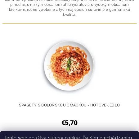
prírodné, s nízkym obsahom uhľohydrátov a s vysokým obsahom
bielkovín, ručne vyrobené z tých najlepších surovín pre gurmánsku
kvalitu.
ŠPAGETY S BOLOŇSKOU OMÁČKOU - HOTOVÉ JEDLO
€5,70
1
Tento web používa súbory cookie. Ďalším prechádzaním
položiek celkom