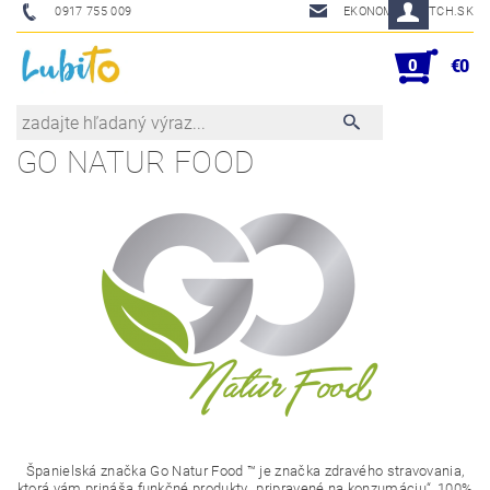
0917 755 009
EKONOM@SKETCH.SK
0
€0
GO NATUR FOOD
Španielská značka
Go Natur Food ™ je značka zdravého stravovania,
ktorá vám prináša funkčné produkty „pripravené na konzumáciu“, 100%