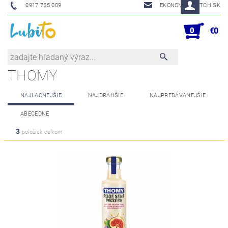
0917 755 009
EKONOM@SKETCH.SK
0
€0
THOMY
NAJLACNEJŠIE
NAJDRAHŠIE
NAJPREDÁVANEJŠIE
ABECEDNE
3
položiek celkom