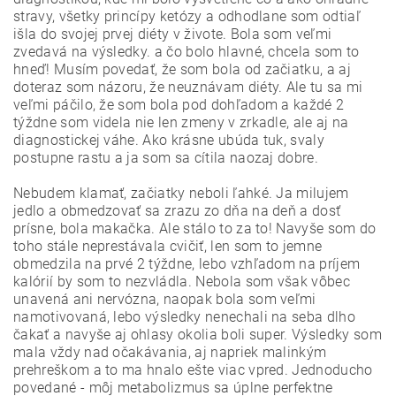
stravy, všetky princípy ketózy a odhodlane som odtiaľ
išla do svojej prvej diéty v živote. Bola som veľmi
zvedavá na výsledky. a čo bolo hlavné, chcela som to
hneď! Musím povedať, že som bola od začiatku, a aj
doteraz som názoru, že neuznávam diéty. Ale tu sa mi
veľmi páčilo, že som bola pod dohľadom a každé 2
týždne som videla nie len zmeny v zrkadle, ale aj na
diagnostickej váhe. Ako krásne ubúda tuk, svaly
postupne rastu a ja som sa cítila naozaj dobre.
Nebudem klamať, začiatky neboli ľahké. Ja milujem
jedlo a obmedzovať sa zrazu zo dňa na deň a dosť
prísne, bola makačka. Ale stálo to za to! Navyše som do
toho stále neprestávala cvičiť, len som to jemne
obmedzila na prvé 2 týždne, lebo vzhľadom na príjem
kalórií by som to nezvládla. Nebola som však vôbec
unavená ani nervózna, naopak bola som veľmi
namotivovaná, lebo výsledky nenechali na seba dlho
čakať a navyše aj ohlasy okolia boli super. Výsledky som
mala vždy nad očakávania, aj napriek malinkým
prehreškom a to ma hnalo ešte viac vpred. Jednoducho
povedané - môj metabolizmus sa úplne perfektne