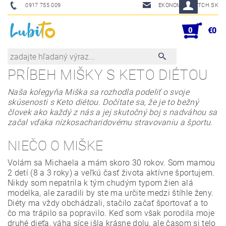
0917 755 009
EKONOM@SKETCH.SK
0
€0
PRÍBEH MIŠKY S KETO DIÉTOU
Naša kolegyňa Miška sa rozhodla podeliť o svoje
skúsenosti s Keto diétou. Dočítate sa, že je to bežný
človek ako každý z nás a jej skutočný boj s nadváhou sa
začal vďaka nízkosacharidovému stravovaniu a športu.
NIEČO O MIŠKE
Volám sa Michaela a mám skoro 30 rokov. Som mamou
2 detí (8 a 3 roky) a veľkú časť života aktívne športujem.
Nikdy som nepatrila k tým chudým typom žien alá
modelka, ale zaradili by ste ma určite medzi štíhle ženy.
Diéty ma vždy obchádzali, stačilo začať športovať a to
čo ma trápilo sa popravilo. Keď som však porodila moje
druhé dieťa, váha síce išla krásne dolu, ale časom si telo