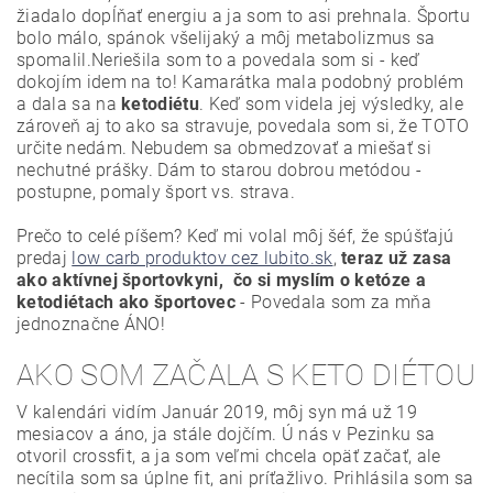
žiadalo dopĺňať energiu a ja som to asi prehnala. Športu
bolo málo, spánok všelijaký a môj metabolizmus sa
spomalil.Neriešila som to a povedala som si - keď
dokojím idem na to! Kamarátka mala podobný problém
a dala sa na
ketodiétu
. Keď som videla jej výsledky, ale
zároveň aj to ako sa stravuje, povedala som si, že TOTO
určite nedám. Nebudem sa obmedzovať a miešať si
nechutné prášky. Dám to starou dobrou metódou -
postupne, pomaly šport vs. strava.
Prečo to celé píšem? Keď mi volal môj šéf, že spúšťajú
predaj
low carb produktov cez lubito.sk
,
teraz už zasa
ako aktívnej športovkyni, čo si myslím o ketóze a
ketodiétach ako športovec
- Povedala som za mňa
jednoznačne ÁNO!
AKO SOM ZAČALA S KETO DIÉTOU
V kalendári vidím Január 2019, môj syn má už 19
mesiacov a áno, ja stále dojčím. Ú nás v Pezinku sa
otvoril crossfit, a ja som veľmi chcela opäť začať, ale
necítila som sa úplne fit, ani príťažlivo. Prihlásila som sa