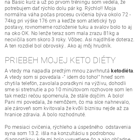
na Basic kurz a už po prvom tréningu som vedela, že
potrebujem dať rýchlo dolu pár kg. Rýchlo!! Moja
normálna váha počas procesu cvičenia býva okolo 72 -
74kg pri výške 176 cm a keďže som atletický typ
postavy, rovnomerne rozloženie tuku a svalov bolo to aj
na oko OK. No lenže teraz som mala zrazu 81kg a
necvičila som skoro 3 roky. Vôbec. Asi najdlhšie doteraz.
A ten rozdiel bol obrovský.. Ako aj môj hrudník.
PRIEBEH MOJEJ KETO DIÉTY
A vtedy ma napadla predtým mnou zavrhnutá
ketodiéta
.
A vtedy som si povedala -" idem do toho!" hneď som
chytila telefón, zavolala poradkyni na výživu, dohodli
sme si stretnutie a po 10 minútovom rozhovore som len
tak medzi rečou spomenula, že stále dojčím. A bolo!
Pani mi povedala, že nemôžem, čo ma síce nahnevalo,
ale zároveň som kvitovala že kvôli biznisu nejde až za
hranice zdravia. A bolo rozhodnuté.
Po mesiaci cvičenia, rýchleho a úspešného odstavenia
syna som 13.2. išla na konzultáciu s podrobnou
diagnostikou, kde mi bolo vysvetlene čo a ako ohľadne