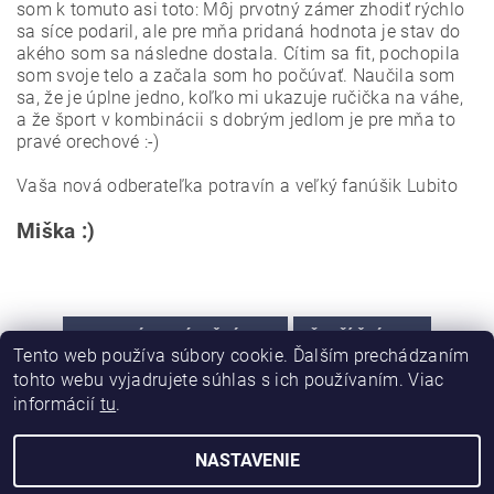
som k tomuto asi toto: Môj prvotný zámer zhodiť rýchlo
sa síce podaril, ale pre mňa pridaná hodnota je stav do
akého som sa následne dostala. Cítim sa fit, pochopila
som svoje telo a začala som ho počúvať. Naučila som
sa, že je úplne jedno, koľko mi ukazuje ručička na váhe,
a že šport v kombinácii s dobrým jedlom je pre mňa to
pravé orechové :-)
Vaša nová odberateľka potravín a veľký fanúšik Lubito
Miška :)
PREDCHÁDZAJÚCI ČLÁNOK
ĎALŠÍ ČLÁNOK
Tento web používa súbory cookie. Ďalším prechádzaním
tohto webu vyjadrujete súhlas s ich používaním. Viac
informácií
tu
.
NASTAVENIE
Upraviť nastavenie cookies
2026 © LUBITO, všetky práva vyhradené