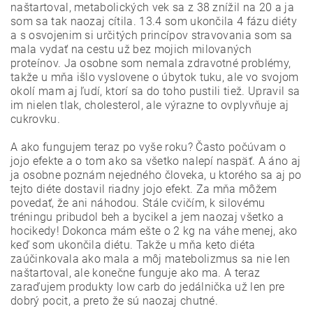
naštartoval, metabolických vek sa z 38 znížil na 20 a ja
som sa tak naozaj cítila. 13.4 som ukončila 4 fázu diéty
a s osvojenim si určitých princípov stravovania som sa
mala vydať na cestu už bez mojich milovaných
proteínov. Ja osobne som nemala zdravotné problémy,
takže u mňa išlo vyslovene o úbytok tuku, ale vo svojom
okolí mam aj ľudí, ktorí sa do toho pustili tiež. Upravil sa
im nielen tlak, cholesterol, ale výrazne to ovplyvňuje aj
cukrovku.
A ako fungujem teraz po vyše roku? Často počúvam o
jojo efekte a o tom ako sa všetko nalepí naspäť. A áno aj
ja osobne poznám nejedného človeka, u ktorého sa aj po
tejto diéte dostavil riadny jojo efekt. Za mňa môžem
povedať, že ani náhodou. Stále cvičím, k silovému
tréningu pribudol beh a bycikel a jem naozaj všetko a
hocikedy! Dokonca mám ešte o 2 kg na váhe menej, ako
keď som ukončila diétu. Takže u mňa keto diéta
zaúčinkovala ako mala a môj matebolizmus sa nie len
naštartoval, ale konečne funguje ako ma. A teraz
zaraďujem produkty low carb do jedálnička už len pre
dobrý pocit, a preto že sú naozaj chutné.