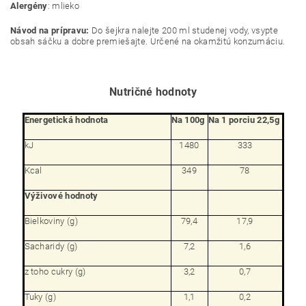
Alergény
:
mlieko
Návod na prípravu
:
Do
šejkra
nalejte
200
ml
studenej
vody
,
vsypte
obsah
sáčku
a
dobre
premiešajte
.
Určené na okamžitú
konzumáciu
.
Nutričné hodnoty
Energetická hodnota
Na 100g
Na 1 porciu 22,5g
kJ
1480
333
Kcal
349
78
Výživové hodnoty
Bielkoviny (g)
79,4
17,9
Sacharidy (g)
7,2
1,6
z toho cukry (g)
3,2
0,7
Tuky (g)
1,1
0,2