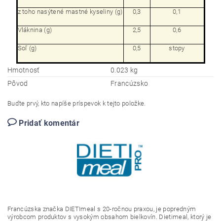
z toho nasýtené mastné kyseliny (g)
0,3
0,1
Vláknina (g)
2,5
0,6
Soľ (g)
0,5
stopy
Hmotnosť
0.023 kg
Pôvod
Francúzsko
Buďte prvý, kto napíše príspevok k tejto položke.
Pridať komentár
Francúzska značka DIETImeal s 20-ročnou praxou, je popredným
výrobcom
produktov s vysokým obsahom bielkovín. Dietimeal, ktorý je