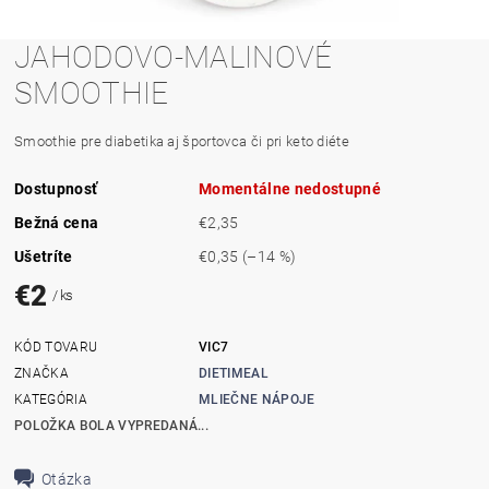
JAHODOVO-MALINOVÉ
SMOOTHIE
Smoothie pre diabetika aj športovca či pri keto diéte
Dostupnosť
Momentálne nedostupné
Bežná cena
€2,35
Ušetríte
€0,35
(–14 %)
€2
/ ks
KÓD TOVARU
VIC7
ZNAČKA
DIETIMEAL
KATEGÓRIA
MLIEČNE NÁPOJE
POLOŽKA BOLA VYPREDANÁ...
Otázka