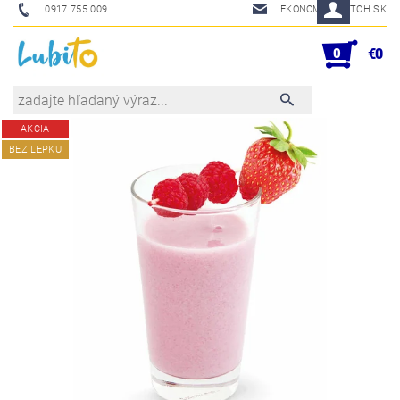
0917 755 009
EKONOM@SKETCH.SK
0
€0
AKCIA
BEZ LEPKU