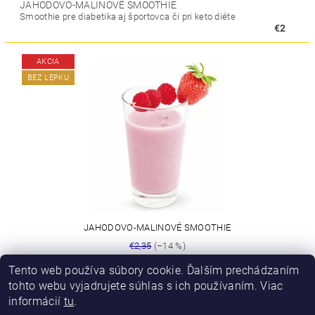
JAHODOVO-MALINOVÉ SMOOTHIE
Smoothie pre diabetika aj športovca či pri keto diéte
€2
AKCIA
BEZ LEPKU
JAHODOVO-MALINOVÉ SMOOTHIE
€2,35
(–14 %)
€2
Tento web používa súbory cookie. Ďalším prechádzaním
tohto webu vyjadrujete súhlas s ich používaním. Viac
informácií
tu
.