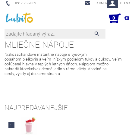
0917 755 009
EKONOM@SKETCH.SK
0
€0
MLIEČNE NÁPOJE
Nízkosacharidové
instantné
nápoje
s
vysokým
obsahom
bielkovín
a
veľmi
nízkym
podielom
tukov
a
cukrov
.
Veľmi
obľúbené
hlavne
v teplých
letných
dňoch
.
Nápojom
možno
nahradiť
ktorékoľvek
denné
jedlo v
rámci
diéty
.
Vhodné
na
cesty
,
výlety
aj
do zamestnania
.
NAJPREDÁVANEJŠIE
1.