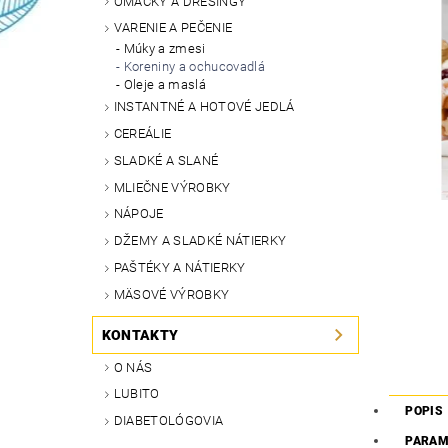
OMÁČKY A DRESINGY
VARENIE A PEČENIE
Múky a zmesi
Koreniny a ochucovadlá
Oleje a maslá
INSTANTNÉ A HOTOVÉ JEDLÁ
CEREÁLIE
SLADKÉ A SLANÉ
MLIEČNE VÝROBKY
NÁPOJE
DŽEMY A SLADKÉ NÁTIERKY
PAŠTÉKY A NÁTIERKY
MÄSOVÉ VÝROBKY
KONTAKTY
O NÁS
LUBITO
POPIS
DIABETOLÓGOVIA
PARAM