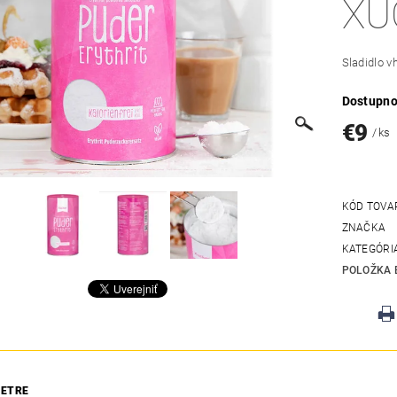
XU
Sladidlo v
Dostupno
€9
/ ks
KÓD TOVA
ZNAČKA
KATEGÓRI
POLOŽKA 
ETRE