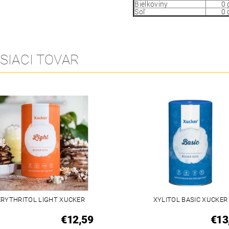
Bielkoviny
0 
Soľ
0 
SIACI TOVAR
ERYTHRITOL LIGHT XUCKER
XYLITOL BASIC XUCKER
€12,59
€13