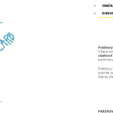
ZNAČK
DISKU
Práškový 
Vďaka tom
sladivosť
erythritol
Práškový v
oceníte n
šťavou zí
PRÁŠKOV