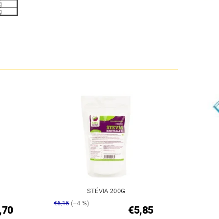
g
g
STÉVIA 200G
€6,15
(–4 %)
,70
€5,85