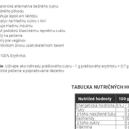
kalorická alternatíva bežného cukru
rodného pôvodu
huje lepok ani laktózu
plyv na hladinu cukru v krvi
uje hladinu inzulínu
ť podobnú klasickému repnému cukru
elý na pečenie
dný pre vegánov
raktickom znovu uzatvárateľnom balení
100%
Erythritol.
ie
: Užívajte ako náhradu práškového cukru - 1 g práškového erytritolu = 0,
rické pečenie a poprašovanie dezertov.
TABUĽKA NUTRIČNÝCH H
Nutričné hodnoty
100 
Energetická hodnota
0 kJ / 
Tuky
0 
z toho nasýtené tuky
0 
Sacharidy
100
z toho cukry
0 
Vláknina
0 