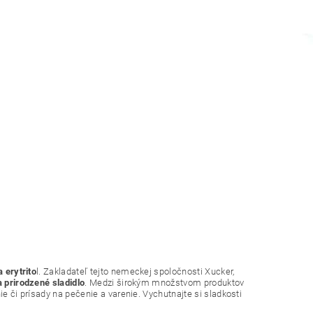
 erytrito
l. Zakladateľ tejto nemeckej spoločnosti Xucker,
a prirodzené sladidlo
. Medzi širokým množstvom produktov
ie či prísady na pečenie a varenie. Vychutnajte si sladkosti