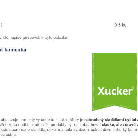
ť
0.6 kg
, kto napíše príspevok k tejto položke.
ať komentár
rába svoje produkty výlučne bez cukru, ktorý je
nahradený sladidlami xylitol a
Weiter, sa riadi filozofiou, že produkty by mali obsahovať
sladké, ale zdravé 
ššie spomínané sladidlá, čokolády, cukríky, džem, čokoládové nátierky, koren
bez cukru!