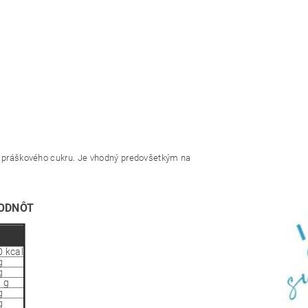
7 g práškového cukru. Je vhodný predovšetkým na
ODNÔT
g
0 kcal
g
g
 g
g
g