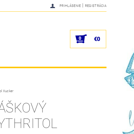
|
PRIHLÁSENIE
REGISTRÁCIA
0
€0
ol Xucker
ÁŠKOVÝ
YTHRITOL