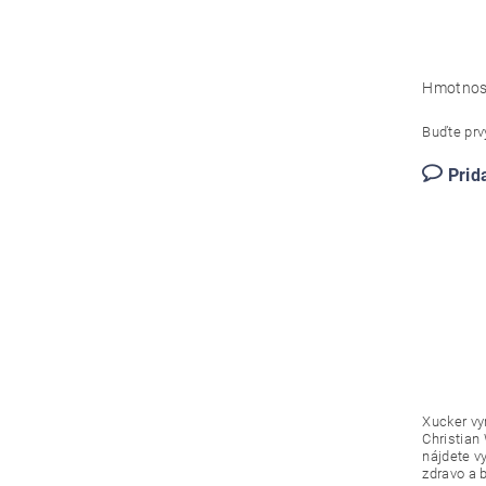
Hmotnos
Buďte prvý
Prid
Xucker vy
Christian 
nájdete vy
zdravo a 