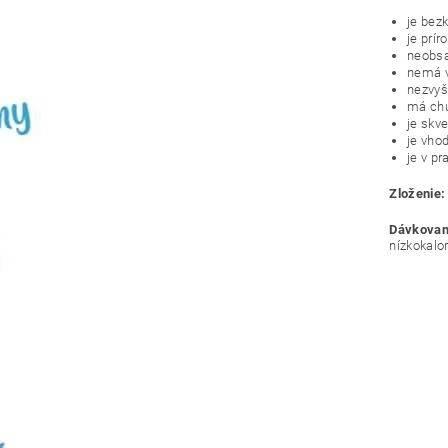
je bez
je prí
neobsa
nemá v
nezvyš
má chu
je skv
je vho
je v p
Zloženie:
Dávkovan
nízkokalo