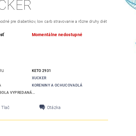
CKER
hodné pre diabetikov, low carb stravovanie a rôzne druhy diét
sť
Momentálne nedostupné
RU
KETO 2931
XUCKER
A
KORENINY A OCHUCOVADLÁ
BOLA VYPREDANÁ...
Tlač
Otázka