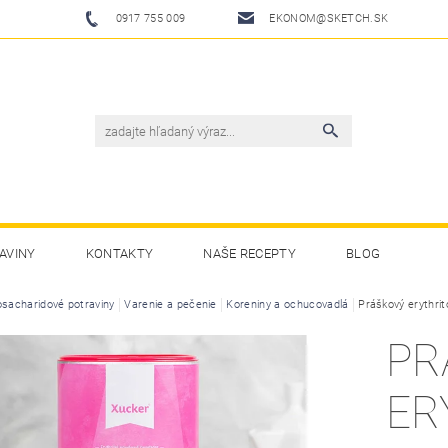
0917 755 009
EKONOM@SKETCH.SK
AVINY
KONTAKTY
NAŠE RECEPTY
BLOG
osacharidové potraviny
Varenie a pečenie
Koreniny a ochucovadlá
Práškový erythrit
PR
ER