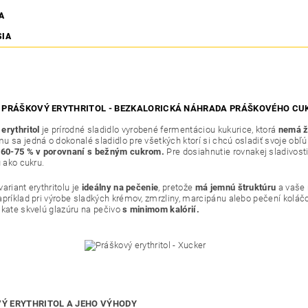
A
SIA
PRÁŠKOVÝ ERYTHRITOL - BEZKALORICKÁ NÁHRADA PRÁŠKOVÉHO CUK
erythritol
je prírodné sladidlo vyrobené fermentáciou kukurice, ktorá
nemá ž
u sa jedná o dokonalé sladidlo pre všetkých ktorí si chcú osladiť svoje ob
 60-75 % v porovnaní s bežným cukrom.
Pre dosiahnutie rovnakej sladivost
u ako cukru.
ariant erythritolu je
ideálny na pečenie
, pretože
má jemnú štruktúru
a vaše 
apríklad pri výrobe sladkých krémov, zmrzliny, marcipánu alebo pečení koláč
skate skvelú glazúru na pečivo
s minimom kalórií.
Ý ERYTHRITOL A JEHO VÝHODY