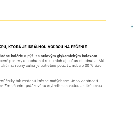
RU, KTORÁ JE IDEÁLNOU VOĽBOU NA PEČENIE
iadne kalórie
a pýši sa
nulovým glykemickým indexom
.
ľúbené pokrmy a pochutnať si na nich aj počas chudnutia. Má
i akú má repný cukor je potrebné použíť zhruba o 30 % viac
múčniky tak zostanú krásne nadýchané. Jeho vlastnosti
ov. Zmiešaním práškového erythritolu s vodou a citrónovou