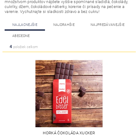
množstvom produktov nájdete vyššie spomínané sladidlá, čokolády,
cukríky, džem, čokoládové nátierky, korenie či prísady na pečenie a
varenie. Vychutnajte si sladkosti zdravo a bez cukru!
NAJLACNEJŠIE
NAJDRAHŠIE
NAJPREDÁVANEJŠIE
ABECEDNE
4
položiek celkom
HORKÁ ČOKOLÁDA XUCKER