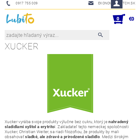
0917 755 009
EKONOM@SKETCH.SK
0
€0
XUCKER
Xucker vyrába svoje produkty výlučne bez cukru, ktorý je
nahradený
sladidlami xylitol a erytrito
l. Zakladateľ tejto nemeckej spoločnosti
Xucker, Christian Weiter, sa riadi filozofiou, že produkty by mali
obsahovať
sladké, ale zdravé a prirodzené sladidlo
. Medzi širokým