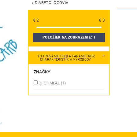
DIABETOLÓGOVIA
€
2
€
3
POLOŽIEK NA ZOBRAZENIE:
1
FILTROVANIE PODĽA PARAMETROV,
CHARAKTERISTÍK A VÝROBCOV
ZNAČKY
DIETIMEAL
(1)