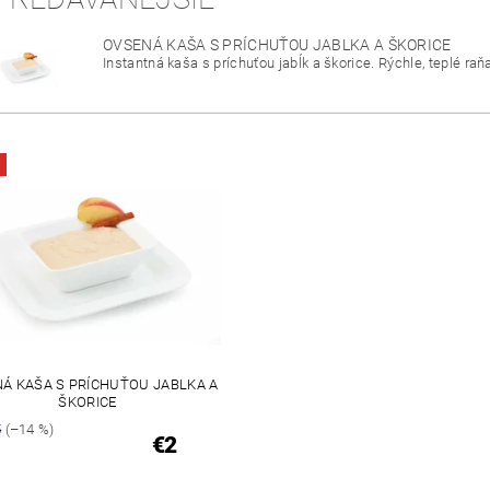
OVSENÁ KAŠA S PRÍCHUŤOU JABLKA A ŠKORICE
Instantná kaša s príchuťou jabĺk a škorice. Rýchle, teplé raňa
Á KAŠA S PRÍCHUŤOU JABLKA A
ŠKORICE
5
(–14 %)
€2