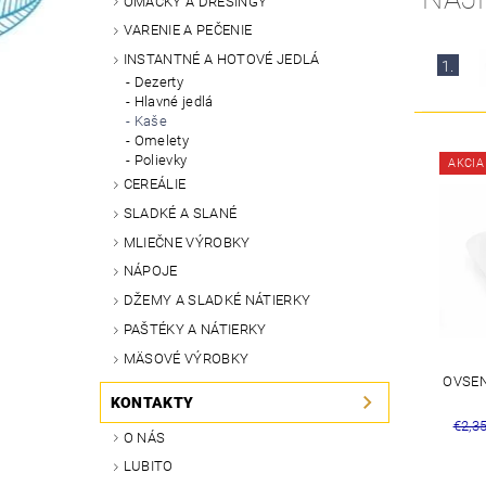
OMÁČKY A DRESINGY
VARENIE A PEČENIE
INSTANTNÉ A HOTOVÉ JEDLÁ
1.
Dezerty
Hlavné jedlá
Kaše
Omelety
Polievky
AKCIA
CEREÁLIE
SLADKÉ A SLANÉ
MLIEČNE VÝROBKY
NÁPOJE
DŽEMY A SLADKÉ NÁTIERKY
PAŠTÉKY A NÁTIERKY
MÄSOVÉ VÝROBKY
OVSEN
KONTAKTY
€2,3
O NÁS
LUBITO