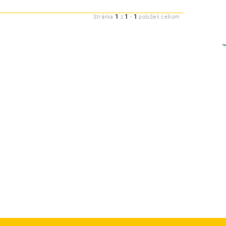
1
1
1
Stránka
z
-
položiek celkom