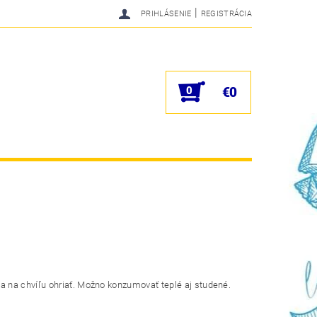
|
PRIHLÁSENIE
REGISTRÁCIA
0
€0
a
na chvíľu
ohriať. Možno
konzumovať
teplé
aj studené
.