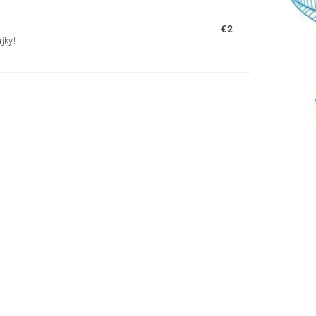
€2
jky!