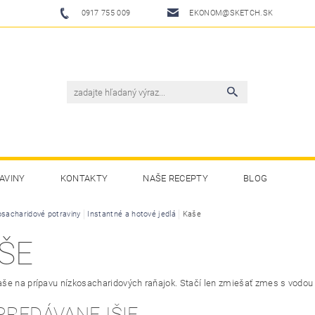
0917 755 009
EKONOM@SKETCH.SK
AVINY
KONTAKTY
NAŠE RECEPTY
BLOG
osacharidové potraviny
Instantné a hotové jedlá
Kaše
ŠE
še na prípavu nízkosacharidových raňajok.
Stačí
len
zmiešať
zmes
s
vodou
PREDÁVANEJŠIE