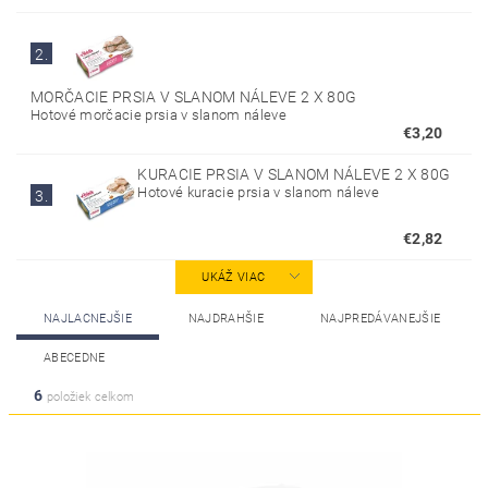
2.
MORČACIE PRSIA V SLANOM NÁLEVE 2 X 80G
Hotové morčacie prsia v slanom náleve
€3,20
KURACIE PRSIA V SLANOM NÁLEVE 2 X 80G
Hotové kuracie prsia v slanom náleve
3.
€2,82
UKÁŽ VIAC
NAJLACNEJŠIE
NAJDRAHŠIE
NAJPREDÁVANEJŠIE
ABECEDNE
6
položiek celkom