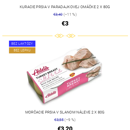
KURACIE PRSIA V PARADAJKOVEJ OMÁČKE 2 X 80G
€3,40
(–11 %)
€3
BEZ LAKTÓZY
BEZ LEPKU
MORČACIE PRSIA V SLANOM NÁLEVE 2 X 80G
€3,55
(–9 %)
€3,20