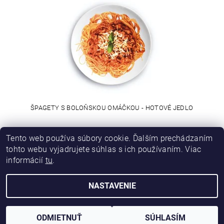
ŠPAGETY S BOLOŇSKOU OMÁČKOU - HOTOVÉ JEDLO
€5,70
Tento web používa súbory cookie. Ďalším prechádzaním
tohto webu vyjadrujete súhlas s ich používaním. Viac
informácií
tu
.
NASTAVENIE
Upraviť nastavenie cookies
2026 © LUBITO, všetky práva vyhradené
Vytvoril Shoptet
ODMIETNUŤ
SÚHLASÍM