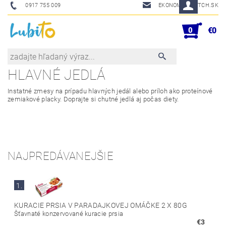
0917 755 009
EKONOM@SKETCH.SK
0
€0
HLAVNÉ JEDLÁ
Instatné zmesy na prípadu hlavných jedál alebo príloh ako proteínové
zemiakové placky. Doprajte si chutné jedlá aj počas diety.
NAJPREDÁVANEJŠIE
1.
KURACIE PRSIA V PARADAJKOVEJ OMÁČKE 2 X 80G
Šťavnaté konzervované kuracie prsia
€3