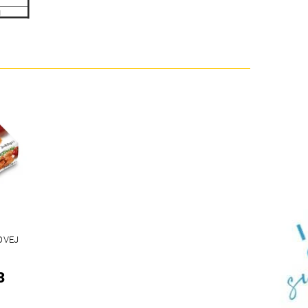
g
g
OVEJ
3