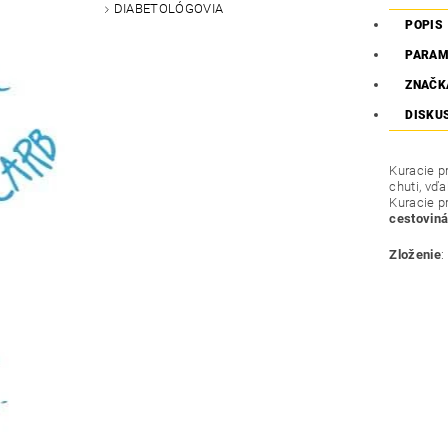
DIABETOLÓGOVIA
POPIS
PARAM
ZNAČK
DISKU
Kuracie p
chuti, vď
Kuracie p
cestovin
Zloženie
: