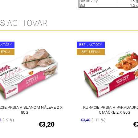
Bielkoviny
26 
Soľ
1,2 
SIACI TOVAR
AKTÓZY
BEZ LAKTÓZY
LEPKU
BEZ LEPKU
CIE PRSIA V SLANOM NÁLEVE 2 X
KURACIE PRSIA V PARADAJK
80G
OMÁČKE 2 X 80G
5
(–9 %)
€3,40
(–11 %)
€3,20
€