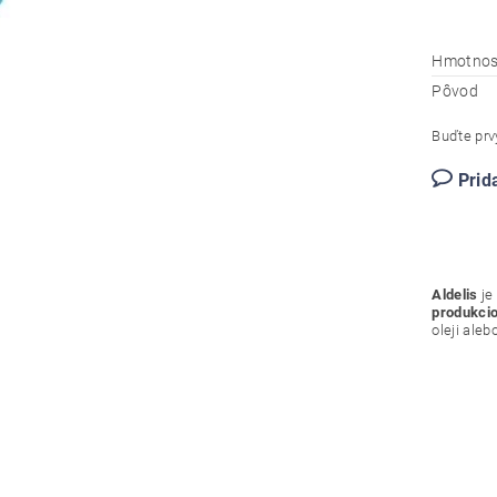
Hmotnos
Pôvod
Buďte prvý
Prid
Aldelis
je
produkci
oleji ale