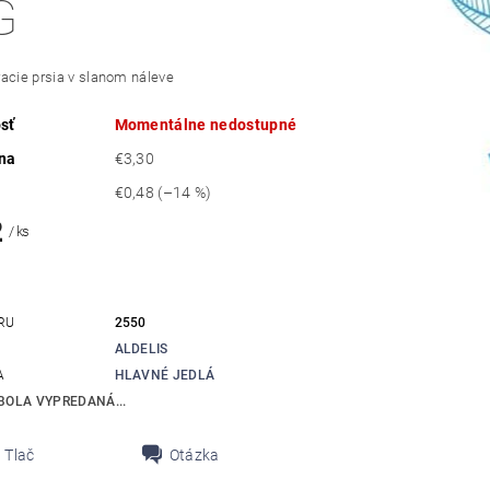
G
acie prsia v slanom náleve
sť
Momentálne nedostupné
na
€3,30
€0,48
(–14 %)
2
/ ks
RU
2550
ALDELIS
A
HLAVNÉ JEDLÁ
BOLA VYPREDANÁ...
Tlač
Otázka