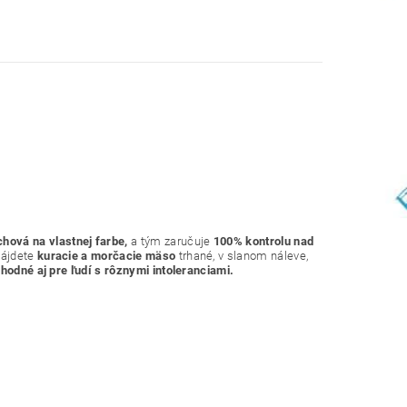
chová na vlastnej farbe,
a tým zaručuje
100% kontrolu nad
nájdete
kuracie a morčacie mäso
trhané, v slanom náleve,
hodné aj pre ľudí s rôznymi intoleranciami.