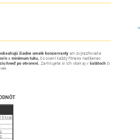
obsahujú žiadne umelé konzervanty
ani zvýrazňovače
ovín
a
minimum tuku,
čo ocení každý fitness nadšenec.
iu hneď po otvorení.
Zamilujete si ich však aj v
šalátoch
či
ľvek.
ODNÔT
13 kcal
g
g
g