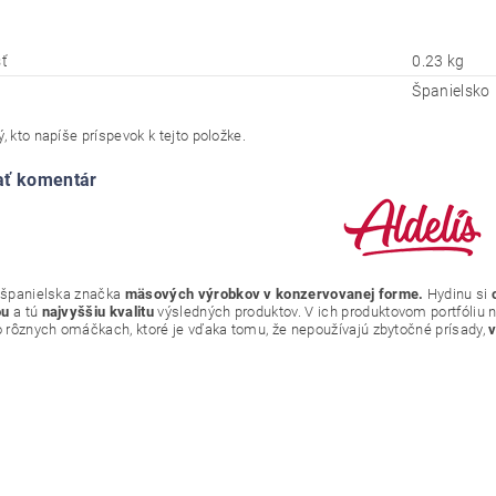
ť
0.23 kg
Španielsko
, kto napíše príspevok k tejto položke.
ať komentár
 španielska značka
mäsových výrobkov v konzervovanej forme.
Hydinu si
ou
a tú
najvyššiu kvalitu
výsledných produktov. V ich produktovom portfóliu 
bo rôznych omáčkach, ktoré je vďaka tomu, že nepoužívajú zbytočné prísady,
v