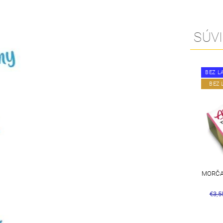
SÚVI
BEZ L
BEZ 
MORČA
€3,5