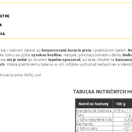
ETRE
A
SIA
rsia v slanom náleve sú
konzervované kuracie prsia
v praktickom balení.
Ne
aka čomu sa pýšia
vysokou kvalitou.
Naopak, ponúkajú poriadnu dávku
bielk
rsia
nie je nutné
po otvorení
tepelne spracovať,
sú teda vhodné na
konzumác
ách
. Vďaka praktickému baleniu si ich môžete vychutnať kedykoľvek a kdeko
Kuracie prsia (90%), soľ.
TABUĽKA NUTRIČNÝCH H
Nutričné hodnoty
100 g
Energetická hodnota
479 kJ / 1
Tuky
1 g
z toho nasýtené tuky
0,3 
Sacharidy
<0,5 
z toho cukry
<0,1 