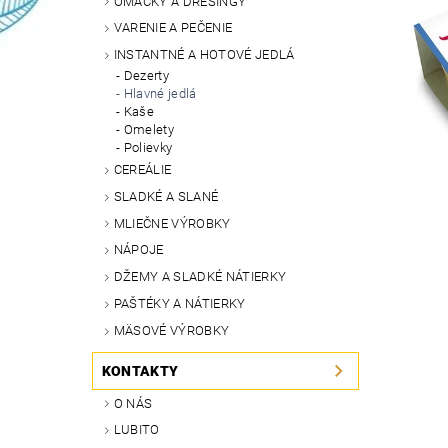
OMÁČKY A DRESINGY
VARENIE A PEČENIE
INSTANTNÉ A HOTOVÉ JEDLÁ
Dezerty
Hlavné jedlá
Kaše
Omelety
Polievky
CEREÁLIE
SLADKÉ A SLANÉ
MLIEČNE VÝROBKY
NÁPOJE
DŽEMY A SLADKÉ NÁTIERKY
PAŠTÉKY A NÁTIERKY
MÄSOVÉ VÝROBKY
KONTAKTY
O NÁS
LUBITO