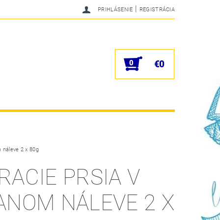
|
PRIHLÁSENIE
REGISTRÁCIA
0
€0
m náleve 2 x 80g
RACIE PRSIA V
ANOM NÁLEVE 2 X