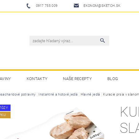
0917 755 009
EKONOM@SKETCH.SK
AVINY
KONTAKTY
NAŠE RECEPTY
BLOG
osacharidové potraviny
Instantné a hotové jedlá
Hlavné jedlá
Kuracie prsia v slano
KU
TÓZY
PKU
SL