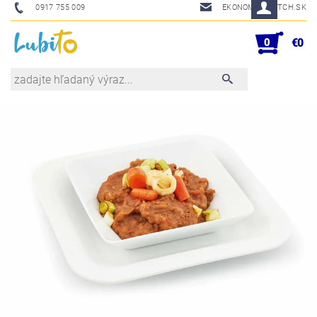
0917 755 009
EKONOM@SKETCH.SK
0
€0