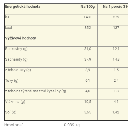
Energetická hodnota
Na 100g
Na 1 porciu 39
kJ
1481
579
kcal
352
137
Výživové hodnoty
Bielkoviny (g)
31,0
12,1
Sacharidy (g)
37,9
14,8
z toho cukry (g)
3,9
1,5
Tuky (g)
6,1
2,4
z toho nasýtené mastné kyseliny (g)
4,6
1,8
Vláknina (g)
10,5
4,1
Soľ (g)
3,65
1,42
Hmotnosť
0.039 kg