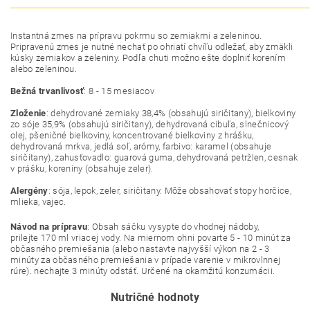
Instantná
zmes na prípravu
pokrmu
so zemiakmi
a
zeleninou
.
Pripravenú
zmes je nutné
nechať po
ohriatí
chvíľu odležať
,
aby
zmäkli
kúsky
zemiakov
a
zeleniny
.
Podľa chuti
možno ešte
doplniť
korením
alebo
zeleninou
.
Bežná
trvanlivosť
:
8
-
15
mesiacov
Zloženie
:
dehydrované
zemiaky
38,4
%
(obsahujú
siričitany
)
,
bielkoviny
zo
sóje
35,9
%
(obsahujú
siričitany
)
,
dehydrovaná
cibuľa
,
slnečnicový
olej
,
pšeničné
bielkoviny
,
koncentrované
bielkoviny z
hrášku
,
dehydrovaná
mrkva
,
jedlá soľ
, arómy
,
farbivo
:
karamel
(
obsahuje
siričitany
)
,
zahusťovadlo
:
guarová
guma
,
dehydrovaná
petržlen
,
cesnak
v prášku
,
koreniny
(
obsahuje
zeler
)
.
Alergény
:
sója
,
lepok
,
zeler
,
siričitany
.
Môže
obsahovať stopy
horčice
,
mlieka
,
vajec
.
Návod na prípravu
: Obsah sáčku vysypte do vhodnej nádoby,
prilejte 170 ml vriacej vody. Na miernom ohni povarte 5 - 10 minút za
občasného premiešania (alebo nastavte najvyšší výkon na 2 - 3
minúty za občasného premiešania v prípade varenie v mikrovlnnej
rúre). nechajte 3 minúty odstáť. Určené na okamžitú konzumácii.
Nutričné hodnoty